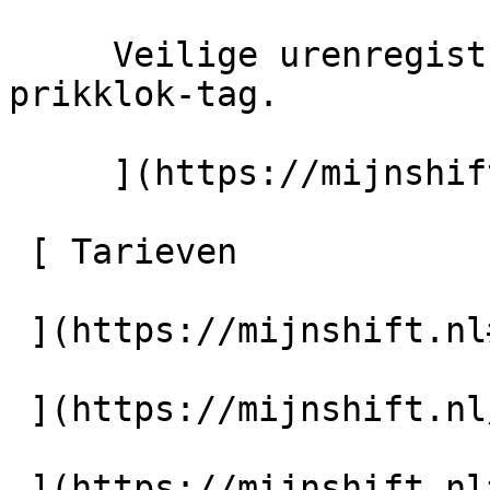
     Veilige urenregistratie op locatie met onze 
prikklok-tag.

     ](https://mijnshift.nl/prikklok-tag)

 [ Tarieven 

 ](https://mijnshift.nl#pricing) [ Ondersteuning 

 ](https://mijnshift.nl/ondersteuning) [ Contact 

 ](https://mijnshift.nl#contact) 
