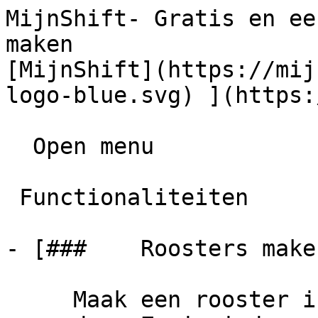
MijnShift- Gratis en ee
maken                  
[MijnShift](https://mij
logo-blue.svg) ](https:
  Open menu     

 Functionaliteiten   

- [###    Roosters maken
     Maak een rooster in minuten en deel in 