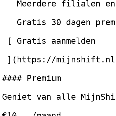
   Meerdere filialen en afdelingen

   Gratis 30 dagen premium

 [ Gratis aanmelden 

 ](https://mijnshift.nl/app/auth/register) 

#### Premium

Geniet van alle MijnShi
€10,- /maand
