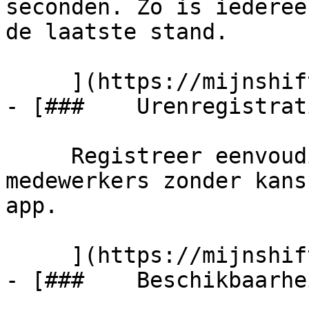
seconden. Zo is iederee
de laatste stand.

     ](https://mijnshift.nl/rooster-maken)

- [###    Urenregistrati
     Registreer eenvoudig de gewerkte uren van 
medewerkers zonder kans
app.

     ](https://mijnshift.nl/urenregistratie)

- [###    Beschikbaarhei