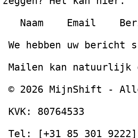
zeggen? Het kan hier.

   Naam    Email    Bericht  

 We hebben uw bericht successvol ontvangen!

 Mailen kan natuurlijk ook naar: 

 © 2026 MijnShift - Alle rechten voorbehouden

 KVK: 80764533

 Tel: [+31 85 301 9222](tel:+31853019222)
