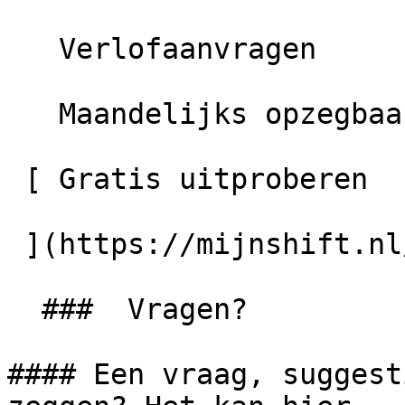
   Verlofaanvragen

   Maandelijks opzegbaar

 [ Gratis uitproberen 

 ](https://mijnshift.nl/app/auth/register) 

  ###  Vragen? 

#### Een vraag, suggest