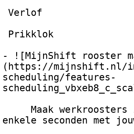
 Verlof 

 Prikklok 

- ![MijnShift rooster m
(https://mijnshift.nl/i
scheduling/features-
scheduling_vbxeb8_c_sca
     Maak werkroosters in minuten en deel binnen 
enkele seconden met jou