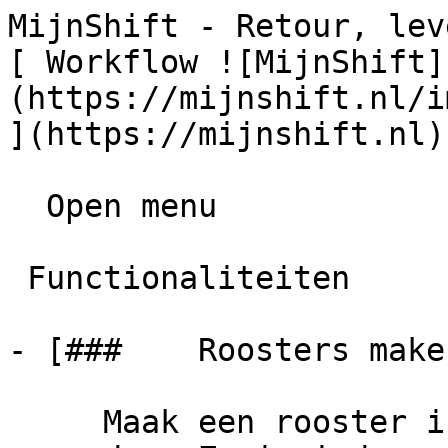
MijnShift - Retour, levering en garanti
[ Workflow ![MijnShift]
(https://mijnshift.nl/i
](https://mijnshift.nl) 
  Open menu     

 Functionaliteiten   

- [###    Roosters maken
     Maak een rooster in minuten en deel in 