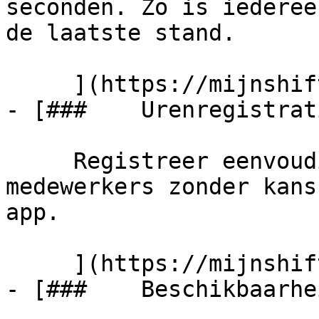
seconden. Zo is iederee
de laatste stand.

     ](https://mijnshift.nl/rooster-maken)

- [###    Urenregistrati
     Registreer eenvoudig de gewerkte uren van 
medewerkers zonder kans
app.

     ](https://mijnshift.nl/urenregistratie)

- [###    Beschikbaarhei