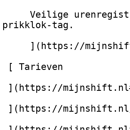
     Veilige urenregistratie op locatie met onze 
prikklok-tag.

     ](https://mijnshift.nl/prikklok-tag)

 [ Tarieven 

 ](https://mijnshift.nl#pricing) [ Ondersteuning 

 ](https://mijnshift.nl/ondersteuning) [ Contact 

 ](https://mijnshift.nl#contact) 
